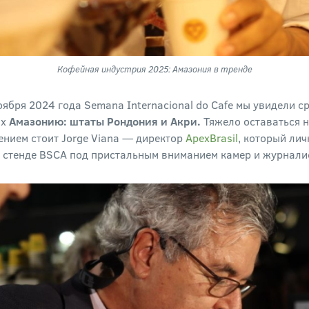
Кофейная индустрия 2025: Амазония в тренде
ября 2024 года Semana Internacional do Cafe мы увидели с
их
Амазонию: штаты Рондония и Акри.
Тяжело оставаться 
ением стоит Jorge Viana — директор
ApexBrasil
, который ли
 стенде BSCA под пристальным вниманием камер и журнали