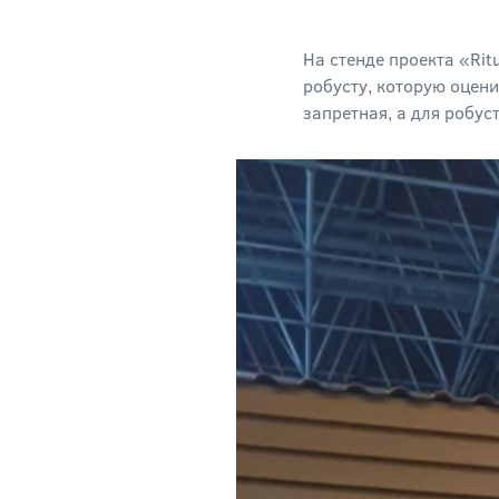
На стенде проекта «Ri
робусту, которую оцен
запретная, а для робус