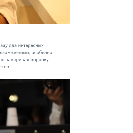
разу два интересных
незамеченным, особенно
чно заваривал воронку
стов.