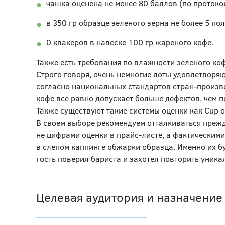
чашка оценена не менее 80 баллов (по протоко
в 350 гр образце зеленого зерна не более 5 п
0 квакеров в навеске 100 гр жареного кофе.
Также есть требования по влажности зеленого ко
Строго говоря, очень немногие лоты удовлетворя
согласно национальных стандартов стран-произво
кофе все равно допускает больше дефектов, чем п
Также существуют такие системы оценки как Cup of
В своем выборе рекомендуем отталкиваться прежд
не цифрами оценки в прайс-листе, а фактическими
в слепом каппинге обжарки образца. Именно их б
гость поверил бариста и захотел повторить уника
Целевая аудитория и назначение