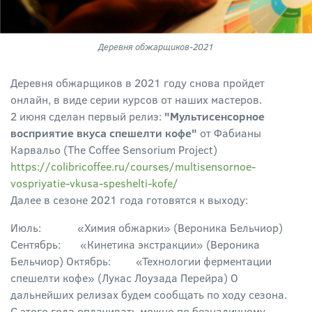
Деревня обжарщиков-2021
Деревня обжарщиков в 2021 году снова пройдет
онлайн, в виде серии курсов от наших мастеров.
2 июня сделан первый релиз:
"Мультисенсорное
восприятие вкуса спешелти кофе"
от Фабианы
Карвальо (The Coffee Sensorium Project)
https://colibricoffee.ru/courses/multisensornoe-
vospriyatie-vkusa-speshelti-kofe/
Далее в сезоне 2021 года готовятся к выходу:
Июль: «Химия обжарки» (Вероника Бельчиор)
Сентябрь: «Кинетика экстракции» (Вероника
Бельчиор)
Октябрь: «Технологии ферментации
спешелти кофе» (Лукас Лоузада Перейра)
О
дальнейших релизах будем сообщать по ходу сезона.
С этого года оплачивать можно по безналичному