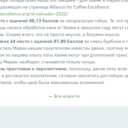
азмещен на странице Alliance for Coffee Excellence:
eexcellence.org/el-salvador-2022/
то с оценкой 89,13 баллов
за натуральную гейшу. Те, кто 
цы пакаса обработки хани от Хаиме в прошлом году могут с
в. Скорее всего, это не просто вкусно, а безумно вкусно.
няла 24 место с оценкой 87,89 баллов
за смесь бурбона и 
стиль Марии нашим покупателям известен давно, поэтому м
чем по нашему опыту лоты Хаиме могут при длительной тран
ты Марии, наоборот, становятся только лучше.
чень престижно и перспективно
, поскольку, далее лоты все
 и достанутся покупателям, готовым заплатить достойную ц
ехов, чтобы цена была максимально возможной.
← Все новости