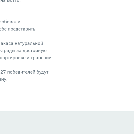
пробовали
ебе представить
пакаса натуральной
ы рады за достойную
спортировке и хранении
х 27 победителей будут
ену.