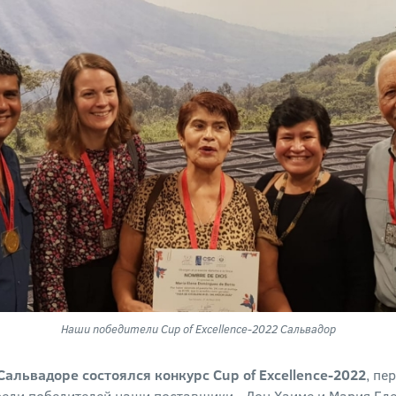
Наши победители Cup of Excellence-2022 Сальвадор
 Сальвадоре состоялся конкурс Cup of Excellence-2022
, пе
реди победителей наши поставщики - Дон Хаиме и Мария Еле