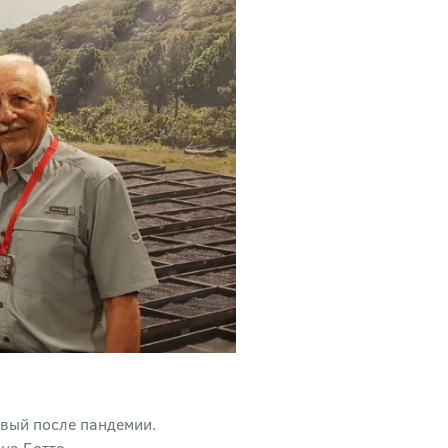
рвый после пандемии.
на Ботто.