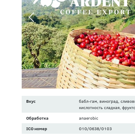
Вкус
бабл-гам, виноград, сливов
кислотность сладкая, фрукт
Обработка
anaerobic
ICO номер
010/0638/0103