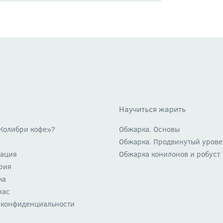
Научиться жарить
Колибри кофе»?
Обжарка. Основы
Обжарка. Продвинутый урове
ация
Обжарка конилонов и робуст
рия
ка
нас
 конфиденциальности