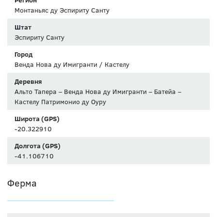
Монтаньяс ду Эспириту Санту
Штат
Эспириту Санту
Город
Венда Нова ду Имигранти / Кастелу
Деревня
Альто Тапера – Венда Нова ду Имигранти – Батейа –
Кастелу Патримонио ду Оуру
Широта (GPS)
-20.322910
Долгота (GPS)
-41.106710
Ферма