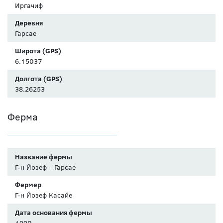
Иргачиф
Деревня
Гарсае
Широта (GPS)
6.15037
Долгота (GPS)
38.26253
Ферма
Название фермы
Г-н Йозеф – Гарсае
Фермер
Г-н Йозеф Касайе
Дата основания фермы
1990