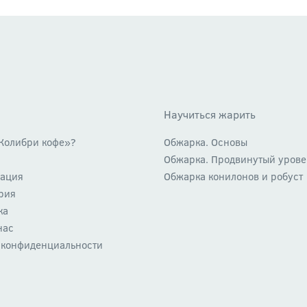
Научиться жарить
Колибри кофе»?
Обжарка. Основы
Обжарка. Продвинутый урове
ация
Обжарка конилонов и робуст
рия
ка
нас
 конфиденциальности