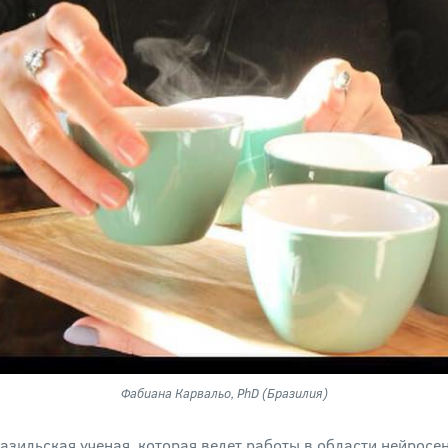
Фабиана Карвальо, PhD (Бразилия)
азильская ученая, которая ведет работы в области нейросе