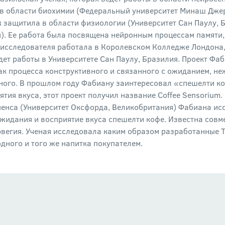
в области биохимии (Федеральный университет Минаш Джер
к защитила в области физиологии (Университет Сан Паулу, 
я). Ее работа была посвящена нейронным процессам памяти
е исследователя работала в Королевском Колледже Лондона
дет работы в Университете Сан Паулу, Бразилия. Проект Ф
ак процесса конструктивного и связанного с ожиданием, не
ного.
В прошлом году Фабиану заинтересовал «спешелти ко
тия вкуса, этот проект получил название Coffee Sensorium
енса (Университет Оксфорда, Великобритания) Фабиана ис
жидания и восприятие вкуса спешелти кофе.
Известна совм
рвегия. Ученая исследовала каким образом разработанные 
дного и того же напитка покупателем.