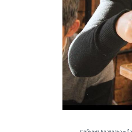
Фабиана Карвальо – бр