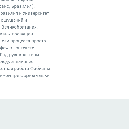
айс, Бразилия).
Бразилия и Университет
, ощущений и
, Великобритания.
абианы посвящен
жели процесса просто
фе» в контексте
. Под руководством
следует влияние
естная работа Фабианы
Тимом три формы чашки